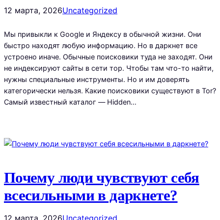
12 марта, 2026
Uncategorized
Мы привыкли к Google и Яндексу в обычной жизни. Они
быстро находят любую информацию. Но в даркнет все
устроено иначе. Обычные поисковики туда не заходят. Они
не индексируют сайты в сети тор. Чтобы там что-то найти,
нужны специальные инструменты. Но и им доверять
категорически нельзя. Какие поисковики существуют в Tor?
Самый известный каталог — Hidden…
Почему люди чувствуют себя
всесильными в даркнете?
12 марта, 2026
Uncategorized