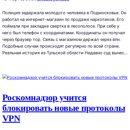
Полиция задержала молодого человека в Подмосковье. Он
работал на интернет-магазин по продаже наркотиков. Его
поймали при закладке свертка в лесополосе. При себе у
него был телефон с координатами. Координаты он получал
через браузер тор. Связь с магазином держал через впн.
Подобные случаи происходят регулярно по всей стране.
Реальная история из Тульской области Недавно суд вынес…
Роскомнадзор учится
блокировать новые протоколы
VPN