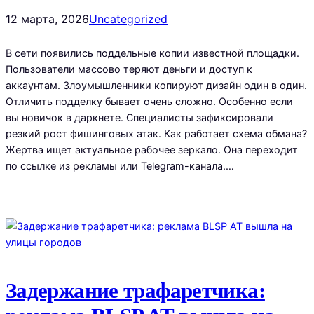
12 марта, 2026
Uncategorized
В сети появились поддельные копии известной площадки.
Пользователи массово теряют деньги и доступ к
аккаунтам. Злоумышленники копируют дизайн один в один.
Отличить подделку бывает очень сложно. Особенно если
вы новичок в даркнете. Специалисты зафиксировали
резкий рост фишинговых атак. Как работает схема обмана?
Жертва ищет актуальное рабочее зеркало. Она переходит
по ссылке из рекламы или Telegram-канала.…
Задержание трафаретчика: